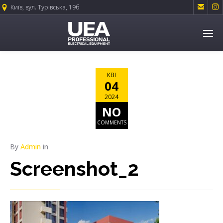


Київ, вул. Турівська, 19б
КВІ
04
2024
NO
COMMENTS
By
Admin
in
Screenshot_2