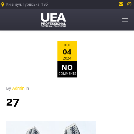


Київ, вул. Турівська, 19б
КВІ
04
2024
NO
COMMENTS
By
Admin
in
27