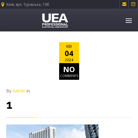


Київ, вул. Турівська, 19б
КВІ
04
2024
NO
COMMENTS
By
Admin
in
1