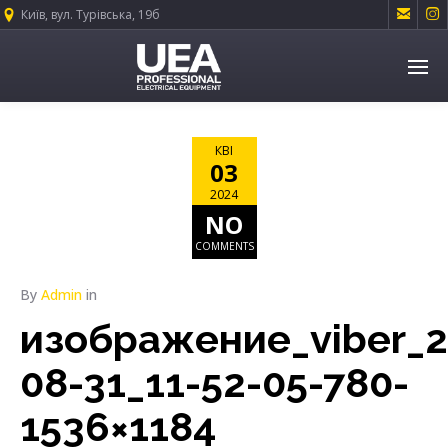


Київ, вул. Турівська, 19б
КВІ
03
2024
NO
COMMENTS
By
Admin
in
изображение_viber_2
08-31_11-52-05-780-
1536×1184