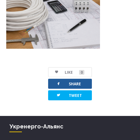
LIKE
0
facebook
SHARE
twitterbird
TWEET
Укренерго-Альянс