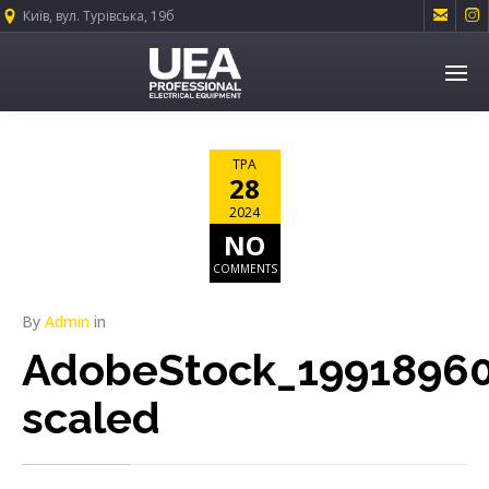


Київ, вул. Турівська, 19б
ТРА
28
2024
NO
COMMENTS
By
Admin
in
AdobeStock_19918960
scaled