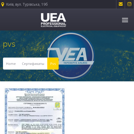


Київ, вул. Турівська, 19б
pvs
Home
Сертификаты
Pvs