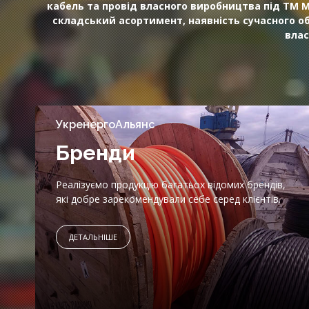
кабель та провід власного виробництва під ТМ 
складський асортимент, наявність сучасного о
влас
УкренергоАльянс
Бренди
Реалізуємо продукцію багатьох відомих брендів,
які добре зарекомендували себе серед клієнтів.
ДЕТАЛЬНІШЕ