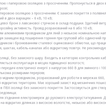
ю і паперовою ізоляцією з просоченням. Пропонується в двох вар
озії;
перовою ізоляцією з просоченням. Є захисне покриття з полівініл
 в двох варіаціях – 6 кВ, 10 кВ;
цевої броні з лавсанової стрічкою в складі подушки. Здатний ви
орозійну активність. Провід розрахований на 6 або 10 кВ;
м алюмінієвим провідником для ліній з низькою номінальною нап
ія захищені від поширення горіння при груповій або одиночній пр
ником і бронюванням сталевої оцинкованої обмотки, що працює пр
і, шахтах, кабель-каналах або відкритому повітрі. Не рекоменд
ляції, без захисного шару. Входить в категорію контрольних ка
яється експлуатація в місцях підвищеної вологості;
передачі електричної енергії з напругою 660 В для змінного і 10
лькома розмірами перерізів;
мідним провідником, розрахований для роботи в мережах 660, 1
 і відкритих територіях. Має хороший захист від механічних пошк
 в ПВХ ізоляції без захисного покриття. Застосовується для ств
ередовища;
для з’єднання електромереж до рухомого електроустаткування. 
 на відкритих ділянках з високою вологістю, низькою або висок