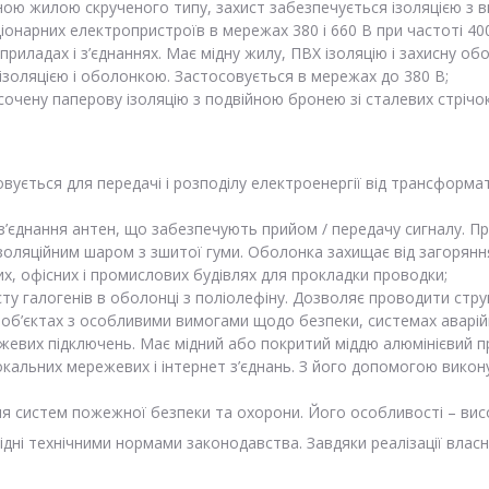
ою жилою скрученого типу, захист забезпечується ізоляцією з в
іонарних електропристроїв в мережах 380 і 660 В при частоті 400
иладах і з’єднаннях. Має мідну жилу, ПВХ ізоляцію і захисну об
ізоляцією і оболонкою. Застосовується в мережах до 380 В;
очену паперову ізоляцію з подвійною бронею зі сталевих стрічок
овується для передачі і розподілу електроенергії від трансформа
з’єднання антен, що забезпечують прийом / передачу сигналу. Пр
золяційним шаром з зшитої гуми. Оболонка захищає від загоряння
х, офісних і промислових будівлях для прокладки проводки;
у галогенів в оболонці з поліолефіну. Дозволяє проводити струм
 об’єктах з особливими вимогами щодо безпеки, системах аварійн
жевих підключень. Має мідний або покритий міддю алюмінієвий п
окальних мережевих і інтернет з’єднань. З його допомогою вико
для систем пожежної безпеки та охорони. Його особливості – висо
хідні технічними нормами законодавства. Завдяки реалізації влас