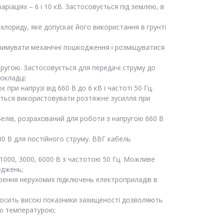
іаціях – 6 і 10 кВ. Застосовується під землею, в
хлориду, яке допускає його використання в грунті
тримувати механічні пошкодження і розміщуватися
ругою. Застосовується для передачі струму до
окладці;
и напрузі від 660 В до 6 кВ і частоті 50 Гц.
ується використовувати розтяжне зусилля при
белів, розрахований для роботи з напругою 660 В
00 В для постійного струму. ВВГ кабель
000, 3000, 6000 В з частотою 50 Гц. Можливе
оджень;
орення нерухомих підключень електроприладів в
Досить високі показники захищеності дозволяють
ою температурою;