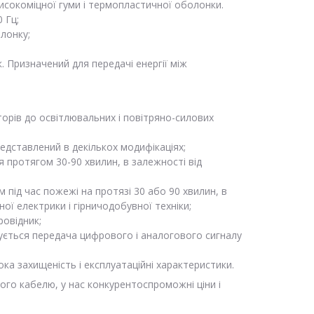
исокоміцної гуми і термопластичної оболонки.
 Гц;
олонку;
. Призначений для передачі енергії між
торів до освітлювальних і повітряно-силових
едставлений в декількох модифікаціях;
 протягом 30-90 хвилин, в залежності від
 під час пожежі на протязі 30 або 90 хвилин, в
ої електрики і гірничодобувної техніки;
ровідник;
нується передача цифрового і аналогового сигналу
ка захищеність і експлуатаційні характеристики.
ного кабелю, у нас конкурентоспроможні ціни і