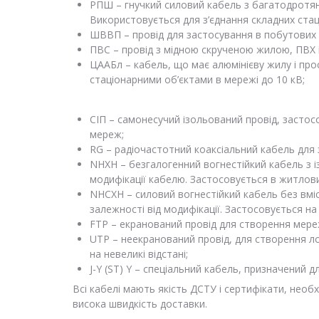
РПШ – гнучкий силовий кабель з багатодротян
Використовується для з’єднання складних стац
ШВВП – провід для застосування в побутових пр
ПВС – провід з мідною скрученою жилою, ПВХ 
ЦААБл – кабель, що має алюмінієву жилу і прос
стаціонарними об’єктами в мережі до 10 кВ;
СІП – самонесучий ізольований провід, застос
мереж;
RG – радіочастотний коаксіальний кабель для 
NHXH – безгалогенний вогнестійкий кабель з і
модифікації кабелю. Застосовується в житлови
NHCXH – силовий вогнестійкий кабель без вміст
залежності від модифікації. Застосовується на
FTP – екранований провід для створення мере
UTP – неекранований провід, для створення л
на невеликі відстані;
J-Y (ST) Y – спеціальний кабель, призначений 
Всі кабелі мають якість ДСТУ і сертифікати, необ
висока швидкість доставки.