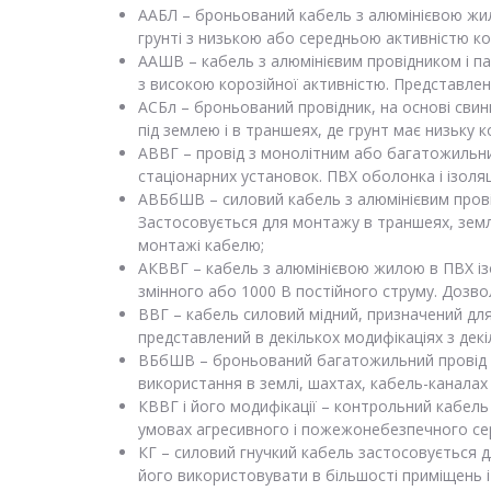
ААБЛ – броньований кабель з алюмінієвою жило
грунті з низькою або середньою активністю кор
ААШВ – кабель з алюмінієвим провідником і па
з високою корозійної активністю. Представлений
АСБл – броньований провідник, на основі свин
під землею і в траншеях, де грунт має низьку к
АВВГ – провід з монолітним або багатожильни
стаціонарних установок. ПВХ оболонка і ізоляц
АВБбШВ – силовий кабель з алюмінієвим провід
Застосовується для монтажу в траншеях, земл
монтажі кабелю;
АКВВГ – кабель з алюмінієвою жилою в ПВХ ізо
змінного або 1000 В постійного струму. Дозвол
ВВГ – кабель силовий мідний, призначений для 
представлений в декількох модифікаціях з декі
ВБбШВ – броньований багатожильний провід з 
використання в землі, шахтах, кабель-каналах
КВВГ і його модифікації – контрольний кабель
умовах агресивного і пожежонебезпечного с
КГ – силовий гнучкий кабель застосовується 
його використовувати в більшості приміщень і