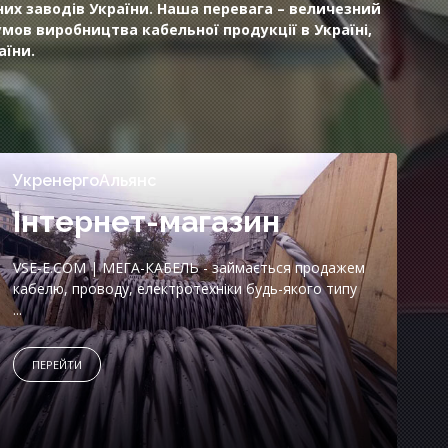
их заводів України. Наша перевага – величезний
ов виробництва кабельної продукції в Україні,
аїни.
УкренергоАльянс
Інтернет-магазин
VSE-E.COM | МЕГА-КАБЕЛЬ - займається продажем
кабелю, проводу, електротехніки будь-якого типу
...
ПЕРЕЙТИ