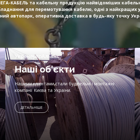
МЕГА-КАБЕЛЬ та кабельну продукцію найвідоміших кабельн
бладнання для перемотування кабелю, одні з найкращих ум
ний автопарк, оперативна доставка в будь-яку точку Укр
УкренергоАльянс
Наші об'єкти
Нашими клієнтами стали будівельні і монтажні
компанії Києва та України.
ДЕТАЛЬНІШЕ