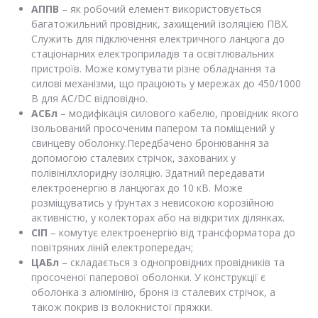
АППВ
– як робочий елемент використовується
багатожильний провідник, захищений ізоляцією ПВХ.
Служить для підключення електричного ланцюга до
стаціонарних електроприладів та освітлювальних
пристроїв. Може комутувати різне обладнання та
силові механізми, що працюють у мережах до 450/1000
В для AC/DC відповідно.
АСБл
– модифікація силового кабелю, провідник якого
ізольований просоченим папером та поміщений у
свинцеву оболонку.Передбачено бронювання за
допомогою сталевих стрічок, захованих у
полівінілхлоридну ізоляцію. Здатний передавати
електроенергію в ланцюгах до 10 кВ. Може
розміщуватись у ґрунтах з невисокою корозійною
активністю, у колекторах або на відкритих ділянках.
СІП
– комутує електроенергію від трансформатора до
повітряних ліній електропередач;
ЦАБл
– складається з однопровідних провідників та
просоченої паперової оболонки. У конструкції є
оболонка з алюмінію, броня із сталевих стрічок, а
також покрив із волокнистої пряжки.