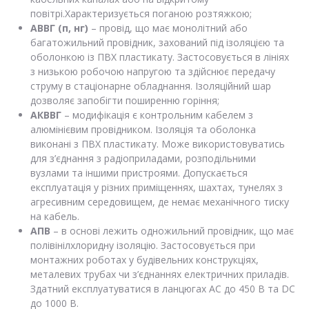
повітрі.Характеризується поганою розтяжкою;
АВВГ (п, нг)
– провід, що має монолітний або
багатожильний провідник, захований під ізоляцією та
оболонкою із ПВХ пластикату. Застосовується в лініях
з низькою робочою напругою та здійснює передачу
струму в стаціонарне обладнання. Ізоляційний шар
дозволяє запобігти поширенню горіння;
АКВВГ
– модифікація є контрольним кабелем з
алюмінієвим провідником. Ізоляція та оболонка
виконані з ПВХ пластикату. Може використовуватись
для з’єднання з радіоприладами, розподільними
вузлами та іншими пристроями. Допускається
експлуатація у різних приміщеннях, шахтах, тунелях з
агресивним середовищем, де немає механічного тиску
на кабель.
АПВ
– в основі лежить одножильний провідник, що має
полівінілхлоридну ізоляцію. Застосовується при
монтажних роботах у будівельних конструкціях,
металевих трубах чи з’єднаннях електричних приладів.
Здатний експлуатуватися в ланцюгах AC до 450 В та DC
до 1000 В.