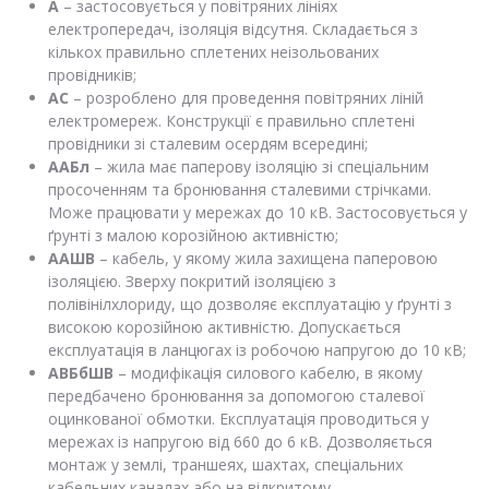
А
– застосовується у повітряних лініях
електропередач, ізоляція відсутня. Складається з
кількох правильно сплетених неізольованих
провідників;
АС
– розроблено для проведення повітряних ліній
електромереж. Конструкції є правильно сплетені
провідники зі сталевим осердям всередині;
ААБл
– жила має паперову ізоляцію зі спеціальним
просоченням та бронювання сталевими стрічками.
Може працювати у мережах до 10 кВ. Застосовується у
ґрунті з малою корозійною активністю;
ААШВ
– кабель, у якому жила захищена паперовою
ізоляцією. Зверху покритий ізоляцією з
полівінілхлориду, що дозволяє експлуатацію у ґрунті з
високою корозійною активністю. Допускається
експлуатація в ланцюгах із робочою напругою до 10 кВ;
АВБбШВ
– модифікація силового кабелю, в якому
передбачено бронювання за допомогою сталевої
оцинкованої обмотки. Експлуатація проводиться у
мережах із напругою від 660 до 6 кВ. Дозволяється
монтаж у землі, траншеях, шахтах, спеціальних
кабельних каналах або на відкритому