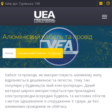


Київ, вул. Турівська, 19б
Алюмінієвий кабель та провід
Home
Алюмінієвий Кабель Та Провід
Кабелі та проводи, які використовують алюмінієву жилу,
відрізняються дешевизною та легкістю, тому такі
популярні у будівництві ліній електропередач. Даний
матеріал широко використовується при прокладанні
електропроводки всередині будівель та житлових об’єктів
з метою здешевлення їх спорудження. Є сфери, де без
алюмінієвих провідників не обійтись.