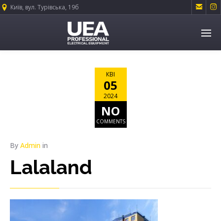


Київ, вул. Турівська, 19б
КВІ
05
2024
NO
COMMENTS
By
Admin
in
Lalaland