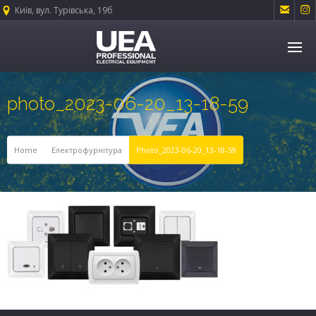


Київ, вул. Турівська, 19б
photo_2023-06-20_13-18-59
Home
Електрофурнітура
Photo_2023-06-20_13-18-59