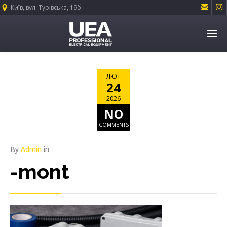


Київ, вул. Турівська, 19б
ЛЮТ
24
2026
NO
COMMENTS
By
Admin
in
-mont