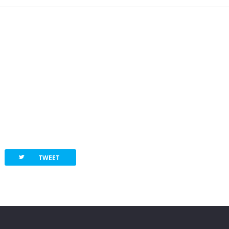
twitterbird
TWEET